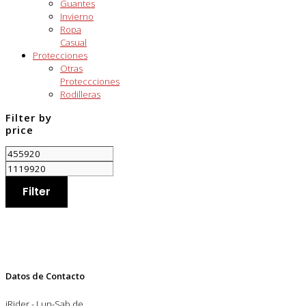
Guantes
Invierno
Ropa
Casual
Protecciones
Otras
Proteccciones
Rodilleras
Filter by
price
Filter
Datos de Contacto
iRider - Lun-Sab de