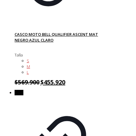
CASCO MOTO BELL QUALIFIER ASCENT MAT
NEGRO AZUL CLARO
Talla
S
M
L
$
569.900
$
455.920
-20%