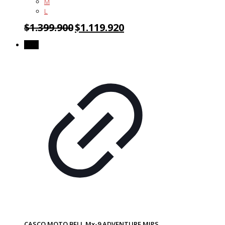
M
L
$
1.399.900
$
1.119.920
-20%
CASCO MOTO BELL Mx-9 ADVENTURE MIPS