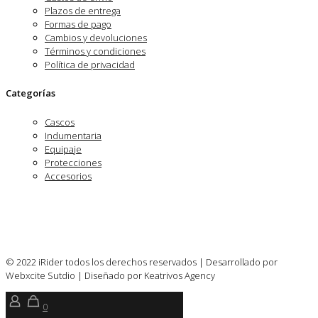
Plazos de entrega
Formas de pago
Cambios y devoluciones
Términos y condiciones
Política de privacidad
Categorías
Cascos
Indumentaria
Equipaje
Protecciones
Accesorios
© 2022 iRider todos los derechos reservados | Desarrollado por
Webxcite Sutdio | Diseñado por Keatrivos Agency
0