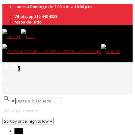
Lunes a Domingo de 7:00 a.m. a 10:00 p.m.
Whatsapp 315 449 4929
Mapa del sitio
0
$0
✕
Showing all 8 results
-20%