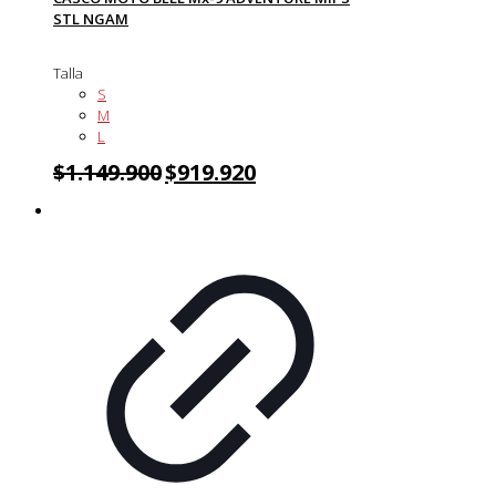
STL NGAM
Talla
S
M
L
$
1.149.900
$
919.920