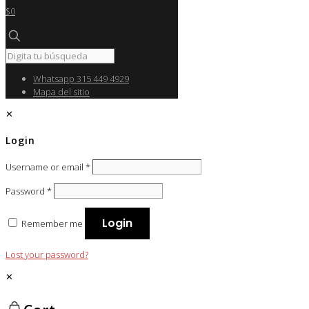
$0
Whatsapp 315 449 4929
Mapa del sitio
✕
Login
Username or email
*
Password
*
Login
Remember me
Lost your password?
✕