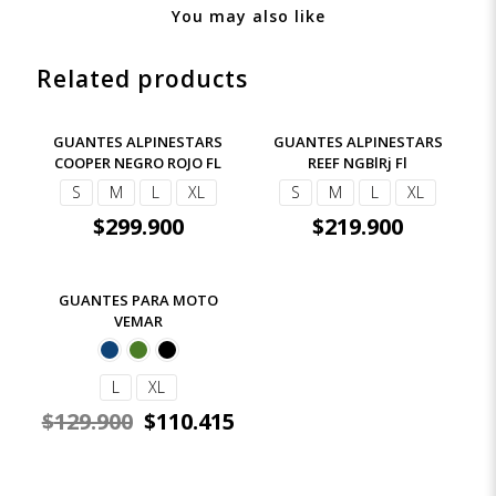
You may also like
Related products
GUANTES ALPINESTARS
GUANTES ALPINESTARS
COOPER NEGRO ROJO FL
REEF NGBlRj Fl
S
M
L
XL
S
M
L
XL
$
299.900
$
219.900
-15%
GUANTES PARA MOTO
VEMAR
L
XL
$
129.900
$
110.415