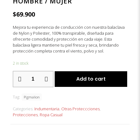
HOMBRE / MUJER
$
69.900
Mejora tu experiencia de conducción con nuestra balaclava
de Nylon y Poliester, 100% transpirable, diseñada para
ofrecerte comodidad y protección en cada viaje. Esta
balaclava ligera mantiene tu piel fresca y seca, brindando
protección completa contra el viento, polvo y sol.
2 in stock
BALACLAVA
Add to cart
NEGRA
PIGMALION
-
Tag:
HOMBRE
Pigmalion
/
Categories:
Indumentaria
,
Otras Proteccciones
,
MUJER
Protecciones
,
Ropa Casual
quantity