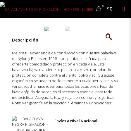
0
$0
🔍
Descripción
Mejora tu experiencia de conducción con nuestra balaclava
de Nylon y Poliester, 100% transpirable, diseñada para
ofrecerte comodidad y protección en cada viaje. Esta
balaclava ligera mantiene tu piel fresca y seca, brindando
protección completa contra el viento, polvo y sol. Su ajuste
ergonómico se adapta perfectamente a cualquier casco, y su
versatilidad la hace ideal para todas las ocasiones. Fácil de
lavar y rápida de secar, es el accesorio esencial para todo
motociclista. ¡Asegura la tuya y viaja con confort y seguridad!
Nota: Ver garantía en la sección "Términos y Condiciones".
Envíos a Nivel Nacional