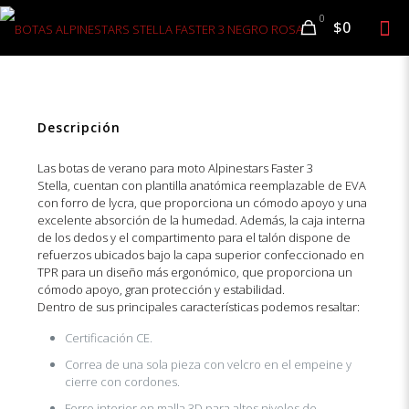
0
$0
Descripción
Las botas de verano para moto Alpinestars Faster 3
Stella, cuentan con plantilla anatómica reemplazable de EVA
con forro de lycra, que proporciona un cómodo apoyo y una
excelente absorción de la humedad. Además, la caja interna
de los dedos y el compartimento para el talón dispone de
refuerzos ubicados bajo la capa superior confeccionado en
TPR para un diseño más ergonómico, que proporciona un
cómodo apoyo, gran protección y estabilidad.
Dentro de sus principales características podemos resaltar:
Certificación CE.
Correa de una sola pieza con velcro en el empeine y
cierre con cordones.
Forro interior en malla 3D para altos niveles de