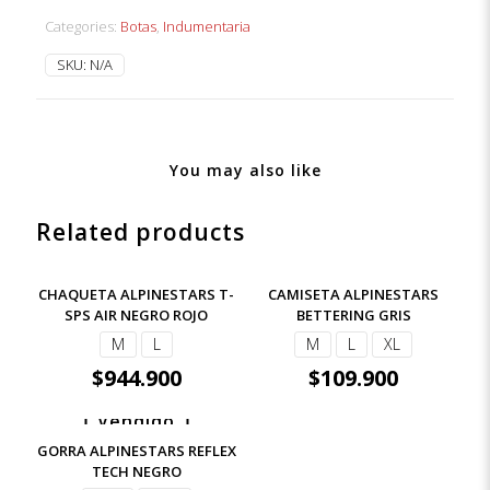
NEGRO
Categories:
Botas
,
Indumentaria
ROSA
quantity
SKU:
N/A
You may also like
Related products
CHAQUETA ALPINESTARS T-
CAMISETA ALPINESTARS
SPS AIR NEGRO ROJO
BETTERING GRIS
M
L
M
L
XL
$
944.900
$
109.900
Vendido
GORRA ALPINESTARS REFLEX
TECH NEGRO