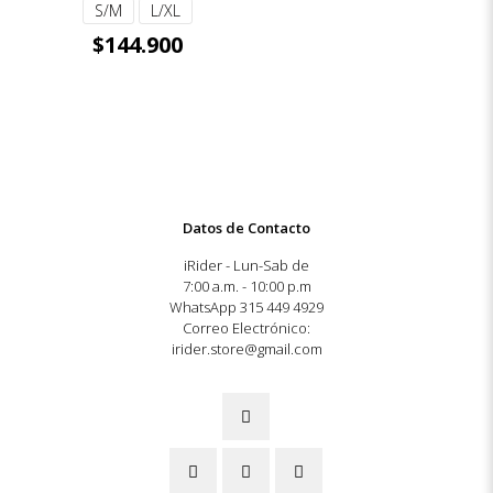
S/M
L/XL
$
144.900
Datos de Contacto
iRider - Lun-Sab de
7:00 a.m. - 10:00 p.m
WhatsApp 315 449 4929
Correo Electrónico:
irider.store@gmail.com