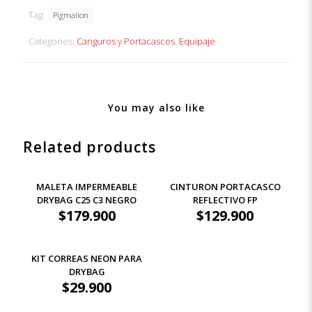
ALPHA
Tag:
NEGRO
Pigmalion
quantity
Categories:
Canguros y Portacascos
,
Equipaje
You may also like
Related products
MALETA IMPERMEABLE
CINTURON PORTACASCO
DRYBAG C25 C3 NEGRO
REFLECTIVO FP
$
179.900
$
129.900
KIT CORREAS NEON PARA
DRYBAG
$
29.900