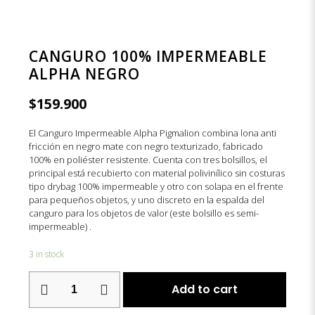
CANGURO 100% IMPERMEABLE
ALPHA NEGRO
$
159.900
El Canguro Impermeable Alpha Pigmalion combina lona anti
fricción en negro mate con negro texturizado, fabricado
100% en poliéster resistente. Cuenta con tres bolsillos, el
principal está recubierto con material polivinílico sin costuras
tipo drybag 100% impermeable y otro con solapa en el frente
para pequeños objetos, y uno discreto en la espalda del
canguro para los objetos de valor (este bolsillo es semi-
impermeable) .
3 in stock
CANGURO
Add to cart
100%
IMPERMEABLE