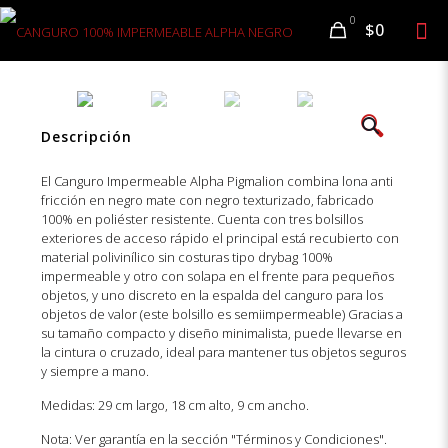
0
$0
🔍
Descripción
El Canguro Impermeable Alpha Pigmalion combina lona anti
fricción en negro mate con negro texturizado, fabricado
100% en poliéster resistente. Cuenta con tres bolsillos
exteriores de acceso rápido el principal está recubierto con
material polivinílico sin costuras tipo drybag 100%
impermeable y otro con solapa en el frente para pequeños
objetos, y uno discreto en la espalda del canguro para los
objetos de valor (este bolsillo es semiimpermeable) Gracias a
su tamaño compacto y diseño minimalista, puede llevarse en
la cintura o cruzado, ideal para mantener tus objetos seguros
y siempre a mano.
Medidas: 29 cm largo, 18 cm alto, 9 cm ancho.
Nota: Ver garantía en la sección "Términos y Condiciones".