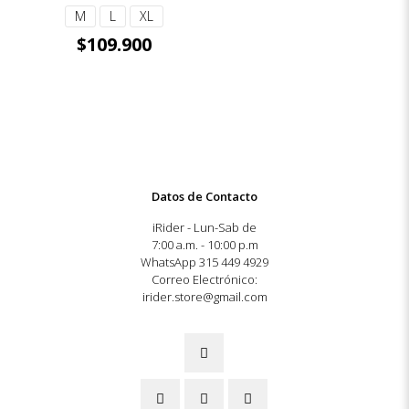
M
L
XL
$
109.900
Datos de Contacto
iRider - Lun-Sab de
7:00 a.m. - 10:00 p.m
WhatsApp 315 449 4929
Correo Electrónico:
irider.store@gmail.com