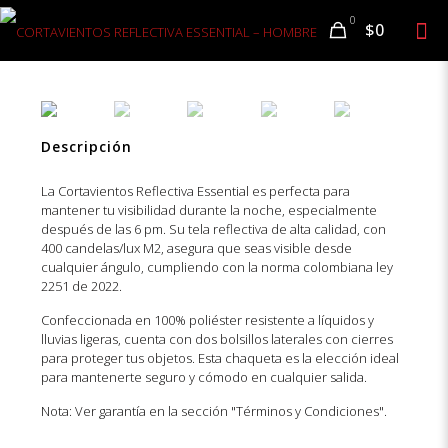
0
$0
Descripción
La Cortavientos Reflectiva Essential es perfecta para
mantener tu visibilidad durante la noche, especialmente
después de las 6 pm. Su tela reflectiva de alta calidad, con
400 candelas/lux M2, asegura que seas visible desde
cualquier ángulo, cumpliendo con la norma colombiana ley
2251 de 2022.
Confeccionada en 100% poliéster resistente a líquidos y
lluvias ligeras, cuenta con dos bolsillos laterales con cierres
para proteger tus objetos. Esta chaqueta es la elección ideal
para mantenerte seguro y cómodo en cualquier salida.
Nota: Ver garantía en la sección "Términos y Condiciones".