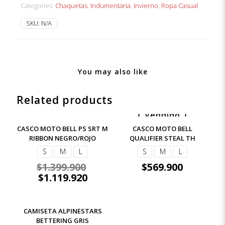
Categories:
Chaquetas
,
Indumentaria
,
Invierno
,
Ropa Casual
SKU:
N/A
You may also like
Related products
Vendido
-20%
CASCO MOTO BELL PS SRT M
CASCO MOTO BELL
RIBBON NEGRO/ROJO
QUALIFIER STEAL TH
S
M
L
S
M
L
$
1.399.900
$
569.900
$
1.119.920
CAMISETA ALPINESTARS
BETTERING GRIS