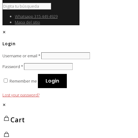
Whatsapp 315 449 4929
Mapa del sitio
✕
Login
Username or email
*
Password
*
Login
Remember me
Lost your password?
✕
Cart