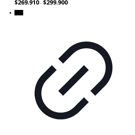
$
269.910
$
299.900
–
-20%