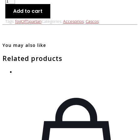
LAMINA
ANTIEMPAÑAMIENTO
Add to cart
PARA
CASCO
Tags:
fogOff
Spartan
Categories:
Accesorios
,
Cascos
SPARTAN
STINGER
-
FOGOFF
You may also like
quantity
Related products