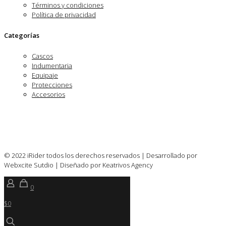
Términos y condiciones
Política de privacidad
Categorías
Cascos
Indumentaria
Equipaje
Protecciones
Accesorios
© 2022 iRider todos los derechos reservados | Desarrollado por
Webxcite Sutdio | Diseñado por Keatrivos Agency
0
$0