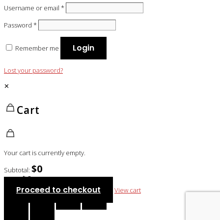
Username or email
*
Password
*
Login
Remember me
Lost your password?
✕
Cart
Your cart is currently empty.
$
0
Subtotal:
$
0
Total:
Proceed to checkout
View cart