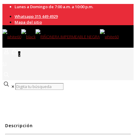
Lunes a Domingo de 7:00 a.m. a 10:00 p.m.
Whatsapp 315 449 4929
Mapa del sitio
0
$0
✕
Descripción