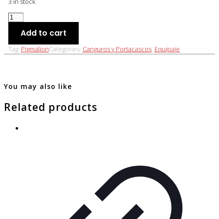
3 in stock
RIÑONERA
IMPERMEABLE
Add to cart
NEGRA
quantity
Tag:
Pigmalion
Categories:
Canguros y Portacascos
,
Equipaje
You may also like
Related products