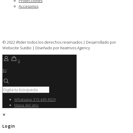
Protecciones
Accesorios
© 2022 iRider todos los derechos reservados | Desarrollado por
Webxcite Sutdio | Diseñado por Keatrivos Agency
0
$0
Whatsapp 315 449 4929
Mapa del sitio
✕
Login