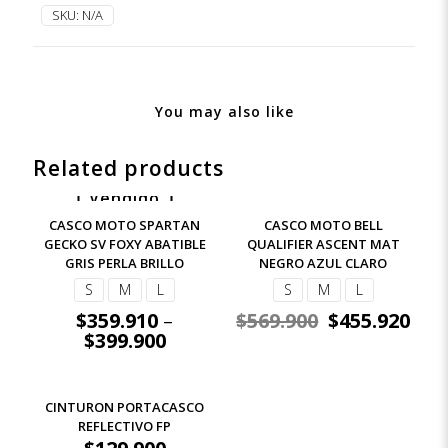
A1
SKU:
N/A
NEGRO
MATE
quantity
You may also like
Related products
Vendido
-10%
-20%
CASCO MOTO SPARTAN
CASCO MOTO BELL
GECKO SV FOXY ABATIBLE
QUALIFIER ASCENT MAT
GRIS PERLA BRILLO
NEGRO AZUL CLARO
S
M
L
S
M
L
$
359.910
$
569.900
$
455.920
–
$
399.900
CINTURON PORTACASCO
REFLECTIVO FP