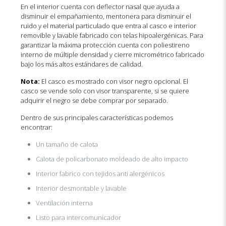
En el interior cuenta con deflector nasal que ayuda a
disminuir el empañamiento, mentonera para disminuir el
ruido y el material particulado que entra al casco e interior
removible y lavable fabricado con telas hipoalergénicas. Para
garantizar la máxima protección cuenta con poliestireno
interno de múltiple densidad y cierre micrométrico fabricado
bajo los más altos estándares de calidad.
Nota:
El casco es mostrado con visor negro opcional. El
casco se vende solo con visor transparente, si se quiere
adquirir el negro se debe comprar por separado.
Dentro de sus principales características podemos
encontrar:
Un tamaño de calota
Calota de policarbonato moldeado de alto impacto
Interior fabrico con tejidos anti alergénicos
Interior desmontable y lavable
Ventilación interna
Listo para intercomunicador