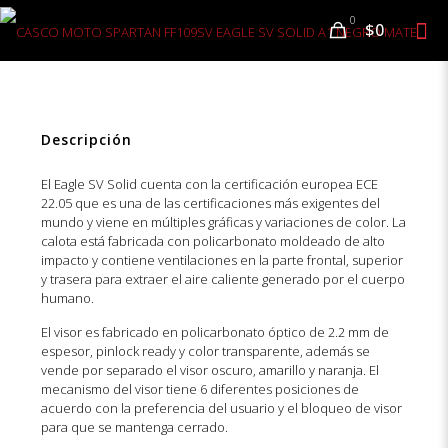
0
$0
Descripción
El Eagle SV Solid cuenta con la certificación europea ECE
22.05 que es una de las certificaciones más exigentes del
mundo y viene en múltiples gráficas y variaciones de color. La
calota está fabricada con policarbonato moldeado de alto
impacto y contiene ventilaciones en la parte frontal, superior
y trasera para extraer el aire caliente generado por el cuerpo
humano.
El visor es fabricado en policarbonato óptico de 2.2 mm de
espesor, pinlock ready y color transparente, además se
vende por separado el visor oscuro, amarillo y naranja. El
mecanismo del visor tiene 6 diferentes posiciones de
acuerdo con la preferencia del usuario y el bloqueo de visor
para que se mantenga cerrado.