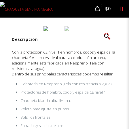
0
$0
🔍
Descripción
Con la protección CE nivel 1 en hombros, codos y espalda, la
chaqueta SM-Lima es ideal para la conducción urbana;
adicionalmente está fabricada en Neopreno (Tela con
resistencia al agua).
Dentro de sus principales características podemos resaltar:
Elaborada en Neopreno (Tela con resistencia al agua).
Protectores de hombro, codo y espalda CE nivel 1.
Chaqueta blanda ultra liviana.
Velcro para ajuste en puños.
Bolsillos frontales.
Entradas y salidas de aire.