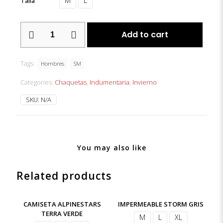
M
L
Talla
CHAQUETA
Add to cart
SM-
LIMA
NEGRA
Tags:
quantity
Hombres
SM
Categories:
Chaquetas
,
Indumentaria
,
Invierno
SKU:
N/A
You may also like
Related products
CAMISETA ALPINESTARS
IMPERMEABLE STORM GRIS
TERRA VERDE
M
L
XL