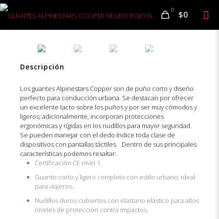
0
$0
Descripción
Los guantes Alpinestars Copper son de puño corto y diseño
perfecto para conducción urbana. Se destacan por ofrecer
un excelente tacto sobre los puños y por ser muy cómodos y
ligeros; adicionalmente, incorporan protecciones
ergonómicas y rígidas en los nudillos para mayor seguridad.
Se pueden manejar con el dedo índice toda clase de
dispositivos con pantallas táctiles. Dentro de sus principales
características podemos resaltar:
Certificación CE nivel 1.
Guante corto y ligero completo con estilo urbano, ideal
para viajeros.
Nudillos duros cubiertos con elastano elástico para altos
niveles de protección contra impactos.