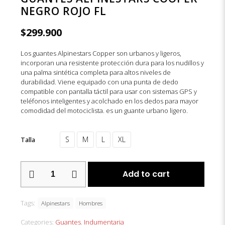
NEGRO ROJO FL
$
299.900
Los guantes Alpinestars Copper son urbanos y ligeros,
incorporan una resistente protección dura para los nudillos y
una palma sintética completa para altos niveles de
durabilidad. Viene equipado con una punta de dedo
compatible con pantalla táctil para usar con sistemas GPS y
teléfonos inteligentes y acolchado en los dedos para mayor
comodidad del motociclista. es un guante urbano ligero.
S
M
L
XL
Talla
GUANTES
Add to cart
ALPINESTARS
COOPER
NEGRO
Tags:
ROJO
Alpinestars
Hombres
FL
Categories:
Guantes
,
Indumentaria
quantity