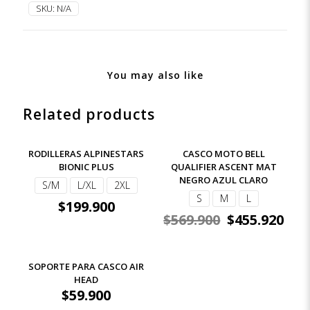
SKU:
N/A
NEGRO
MATE
quantity
You may also like
Related products
-20%
RODILLERAS ALPINESTARS
CASCO MOTO BELL
BIONIC PLUS
QUALIFIER ASCENT MAT
NEGRO AZUL CLARO
S/M
L/XL
2XL
S
M
L
$
199.900
$
569.900
$
455.920
SOPORTE PARA CASCO AIR
HEAD
$
59.900