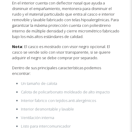
En el interior cuenta con deflector nasal que ayuda a
disminuir el empañamiento, mentonera para disminuir el
ruido y el material particulado que entra al casco e interior
removible y lavable fabricado con telas hipoalergénicas. Para
garantizar la máxima protección cuenta con poliestireno
interno de múltiple densidad y cierre micrométrico fabricado
bajo los más altos estándares de calidad.
Nota:
El casco es mostrado con visor negro opcional. El
casco se vende solo con visor transparente, si se quiere
adquirir el negro se debe comprar por separado.
Dentro de sus principales características podemos
encontrar:
Un tamaño de calota
Calota de policarbonato moldeado de alto impacto
Interior fabrico con tejidos anti alergénicos
Interior desmontable y lavable
Ventilación interna
Listo para intercomunicador