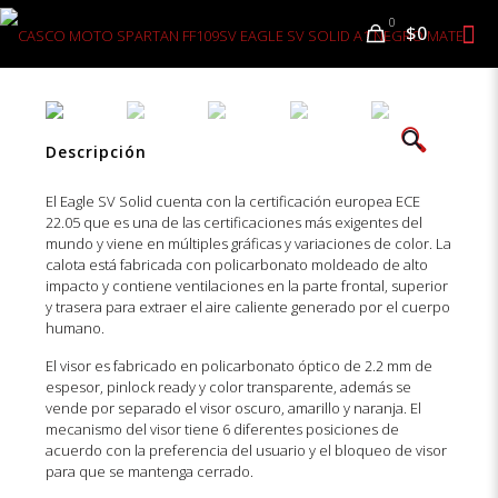
0
$0
🔍
-20%
Descripción
El Eagle SV Solid cuenta con la certificación europea ECE
22.05 que es una de las certificaciones más exigentes del
mundo y viene en múltiples gráficas y variaciones de color. La
calota está fabricada con policarbonato moldeado de alto
impacto y contiene ventilaciones en la parte frontal, superior
y trasera para extraer el aire caliente generado por el cuerpo
humano.
El visor es fabricado en policarbonato óptico de 2.2 mm de
espesor, pinlock ready y color transparente, además se
vende por separado el visor oscuro, amarillo y naranja. El
mecanismo del visor tiene 6 diferentes posiciones de
acuerdo con la preferencia del usuario y el bloqueo de visor
para que se mantenga cerrado.