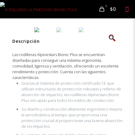
0
$0
🔍
Descripción
Las rodilleras Alpinestars Bionic Plus se encuentran
diseñadas para conseguir una máxima ergonomía,
comodidad, ligereza y ventilación, ofreciendo un excelente
rendimiento y protección. Cuenta con las siguientes
características:
Gracias al Sistema de protección certificado CE que
utilizan estructuras de protección robustas y relleno de
absorción de impactos, las rodilleras Alpinestars Bionic
Plus son aptas para todos los estilos de conducción.
Su diseño y construcción altamente ergonómico mejora
la aerodinámica al tiempo que proporciona una
protección crucial al proporcionar una buena absorción
de los impactos.