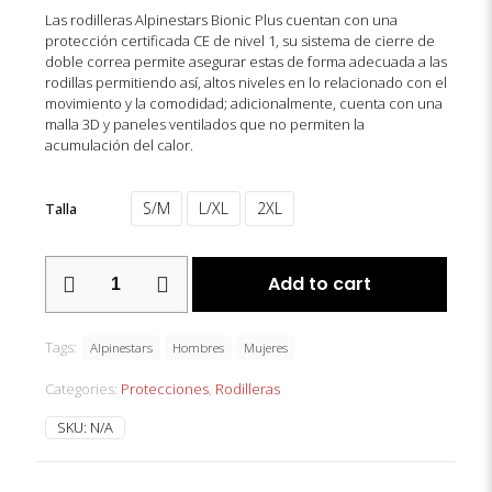
Las rodilleras Alpinestars Bionic Plus cuentan con una
protección certificada CE de nivel 1, su sistema de cierre de
doble correa permite asegurar estas de forma adecuada a las
rodillas permitiendo así, altos niveles en lo relacionado con el
movimiento y la comodidad; adicionalmente, cuenta con una
malla 3D y paneles ventilados que no permiten la
acumulación del calor.
S/M
L/XL
2XL
Talla
RODILLERAS
Add to cart
ALPINESTARS
BIONIC
PLUS
Tags:
quantity
Alpinestars
Hombres
Mujeres
Categories:
Protecciones
,
Rodilleras
SKU:
N/A